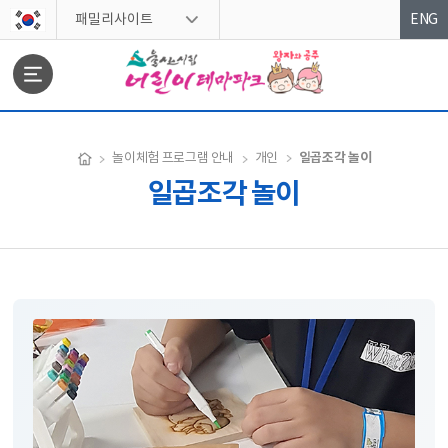
스킵네비게이션
패밀리사이트
ENG
문서위치
일곱조각 놀이
놀이체험 프로그램 안내
개인
일곱조각 놀이
일곱조각 놀이 시작