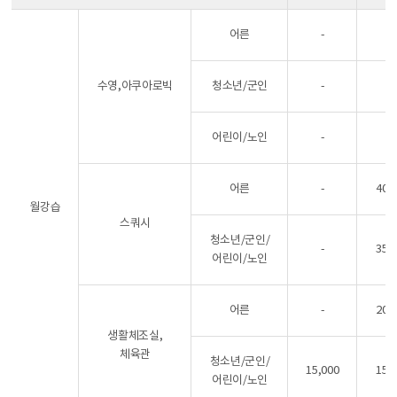
어른
-
-
수영,아쿠아로빅
청소년/군인
-
-
어린이/노인
-
-
어른
-
40,
월강습
스쿼시
청소년/군인/
-
35,
어린이/노인
어른
-
20,
생활체조실,
체육관
청소년/군인/
15,000
15,
어린이/노인