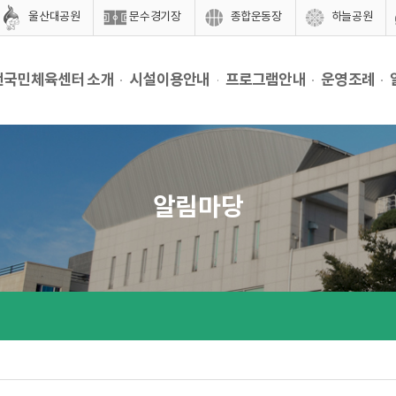
울산대공원
문수경기장
종합운동장
하늘공원
천국민체육센터 소개
시설이용안내
프로그램안내
운영조례
알림마당
맵