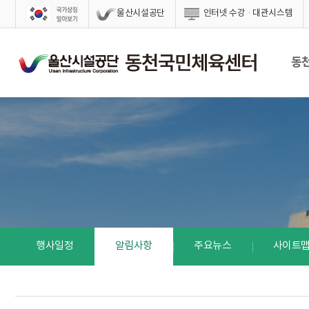
스킵네비게이션
울산시설공단
인터넷 수강·대관시스템
동
행사일정
알림사항
주요뉴스
사이트