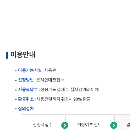
문서위치
대관신청방법 시작
이용안내
이용가능시설 :
체육관
신청방법 :
온라인대관접수
사용료납부 :
신용카드 결제 및 실시간 계좌이체
환불취소 :
사용전일까지 취소시 90% 환불
심의절차
신청서접수
적정여부 검토