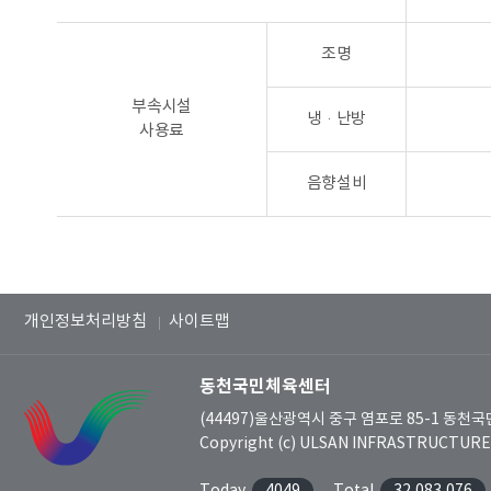
조명
부속시설
냉·난방
사용료
음향설비
개인정보처리방침
사이트맵
동천국민체육센터
(44497)울산광역시 중구 염포로 85-1 동
Copyright (c) ULSAN INFRASTRUCTURE C