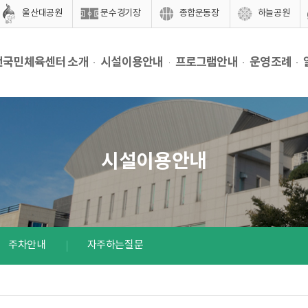
울산대공원
문수경기장
종합운동장
하늘공원
천국민체육센터 소개
시설이용안내
프로그램안내
운영조례
시설이용안내
주차안내
자주하는질문