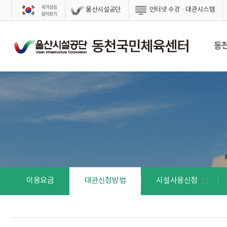
스킵네비게이션
울산시설공단
인터넷 수강·대관시스템
동
이용요금
대관신청방법
시설사용신청