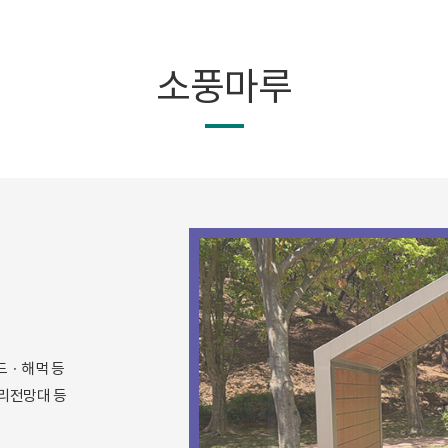
소풍마루
베드ㆍ해먹 등
트리전망대 등