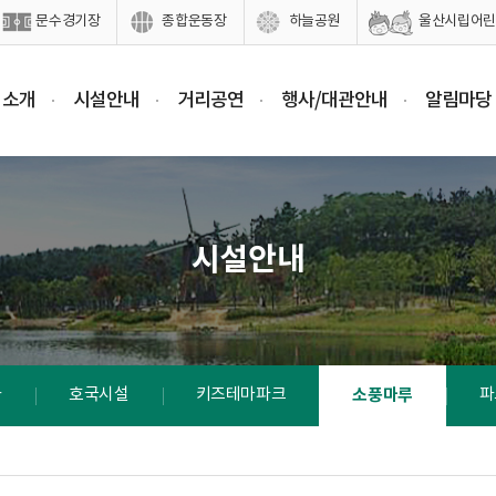
문수경기장
종합운동장
하늘공원
울산시립어린
 소개
시설안내
거리공연
행사/대관안내
알림마당
시설안내
가
호국시설
키즈테마파크
소풍마루
파