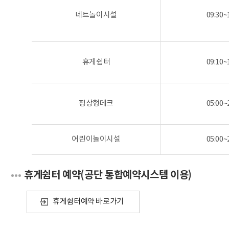
네트놀이시설
09:30~
휴게쉼터
09:10~
평상형데크
05:00~
어린이놀이시설
05:00~
휴게쉼터 예약(공단 통합예약시스템 이용)
휴게쉼터예약 바로가기