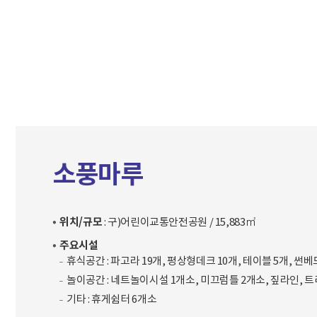
문서위치
소풍마루 시작
소풍마루
위치/규모
: 구)어린이교통안전공원 / 15,883㎡
주요시설
휴식공간 : 파고라 19개, 평상형데크 10개, 테이블 5개, 썬
놀이공간 : 네트놀이시설 1개소, 미끄럼틀 2개소, 짚라인, 
기타 : 휴게쉼터 6개소