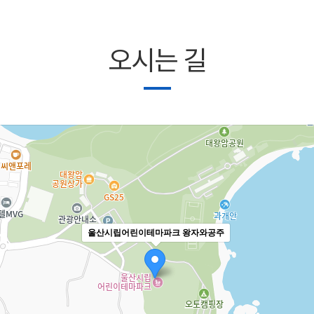
오시는 길
울산시립어린이테마파크 왕자와공주