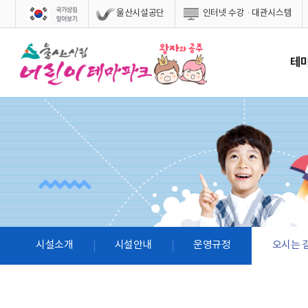
스킵네비게이션
울산시설공단
인터넷 수강·대관시스템
테
시설소개
시설안내
운영규정
오시는 