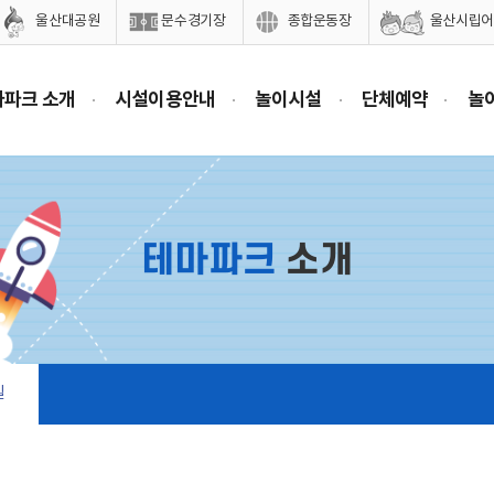
울산대공원
문수경기장
종합운동장
울산시립어
마파크 소개
시설이용안내
놀이시설
단체예약
놀
테마파크
소개
길