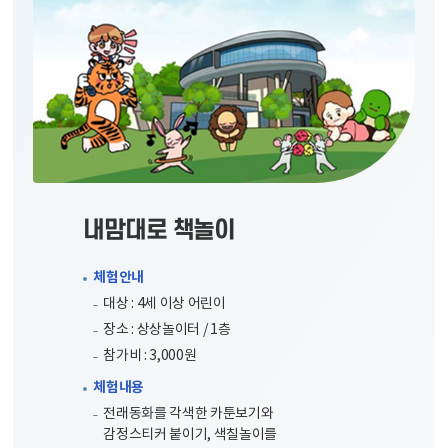
내맘대로 책놀이
체험안내
대상 : 4세 이상 어린이
장소 : 상상놀이터 / 1층
참가비 : 3,000원
체험내용
전래동화를 각색한 카툰보기와
감정스티커 붙이기, 색칠놀이를