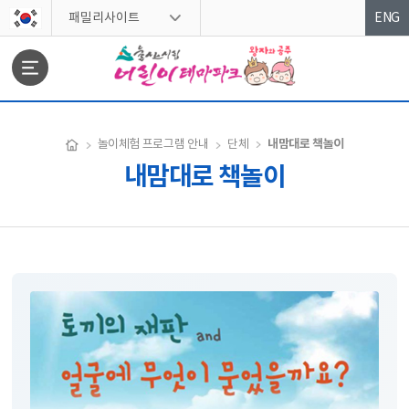
스킵네비게이션
패밀리사이트
ENG
문서위치
내맘대로 책놀이
놀이체험 프로그램 안내
단체
내맘대로 책놀이
내맘대로 책놀이 시작