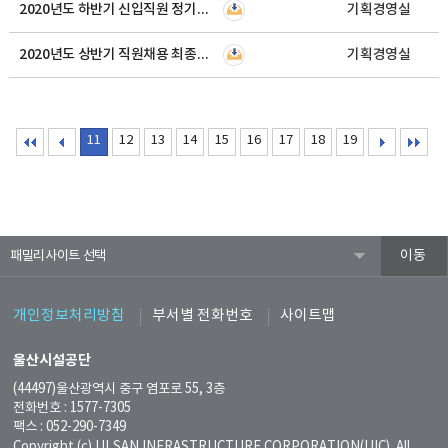
2020년도 하반기 신입직원 정기채용 공고
기획경영실
2020년도 상반기 직원채용 최종합격자 결정공고
기획경영실
11
12
13
14
15
16
17
18
19
패밀리사이트
개인정보처리방침
부서별 전화번호
사이트맵
울산시설공단
(44497)울산광역시 중구 염포로 55, 3층
전화번호 : 1577-7305
팩스 : 052-290-7349
Copyright (c) ULSAN INFRASTRUCTURE CORPORATION(UIC). All