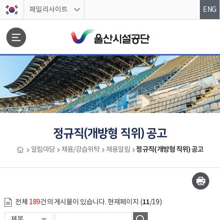
스킵네비게이션
패밀리사이트
ENG
문서위치
정규직(개방형 직위) 공고
정규직(개방형 직위) 공고
알림마당
채용/강습위탁
채용알림
정규직(개방형 직위) 공고 시작
11
전체
189
건의 게시물이 있습니다. 현재페이지 (
/19)