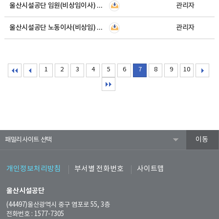
울산시설공단 임원(비상임이사) 공개모집 재공고
관리자
울산시설공단 노동이사(비상임) 공개모집 재공고
관리자
1
2
3
4
5
6
7
8
9
10
패밀리사이트
개인정보처리방침
부서별 전화번호
사이트맵
울산시설공단
(44497)울산광역시 중구 염포로 55, 3층
전화번호 : 1577-7305