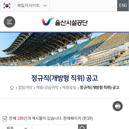
스킵네비게이션
패밀리사이트
ENG
문서위치
정규직(개방형 직위) 공고
정규직(개방형 직위) 공고
알림마당
채용/강습위탁
채용알림
정규직(개방형 직위) 공고 시작
7
전체
189
건의 게시물이 있습니다. 현재페이지 (
/19)