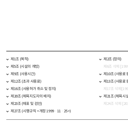
문서위치
운영조례 시작
제1조 (목적)
제2조 (정의)
제5조 (시설의 개방)
제6조 삭제 [199
제9조 (사용시간)
제10조 (사용료 
제12조 (초과 사용료)
제13조 (사용료 
제16조 (사용허가 취소 및 정지)
제17조 삭제[199
제20조 (체육지도자의 배치)
제21조 (체육시
제23조 (매표 및 검인)
제24조 삭제 [20
제27조 (시행규칙 <개정 1999·11·25>)