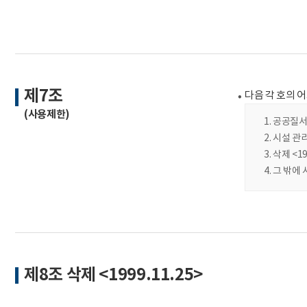
제7조
다음 각 호의 어느 
(사용제한)
공공질서
시설 관
삭제 <19
그 밖에
제8조 삭제 <1999.11.25>