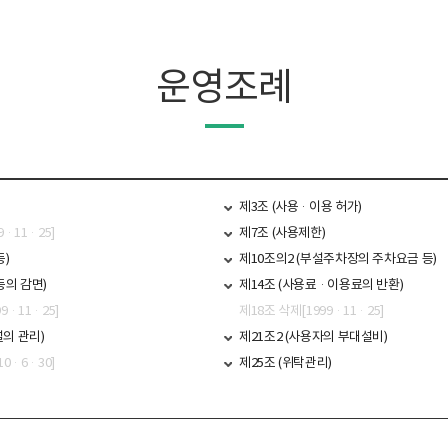
운영조례
제3조 (사용·이용 허가)
9·11·25]
제7조 (사용제한)
등)
제10조의2 (부설주차장의 주차요금 등)
등의 감면)
제14조 (사용료·이용료의 반환)
9·11·25]
제18조 삭제[1999·11·25]
설의 관리)
제21조2 (사용자의 부대설비)
10·6·30]
제25조 (위탁관리)