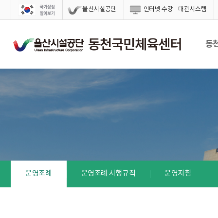
스킵네비게이션
울산시설공단
인터넷 수강·대관시스템
동
운영조례
운영조례 시행규칙
운영지침