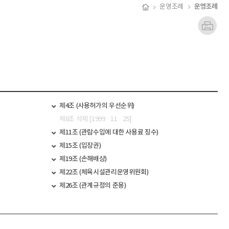
운영조례
운영조례
제4조 (사용허가의 우선순위)
제8조 삭제 [1999·11·25]
제11조 (관람수입에 대한 사용료 징수)
제15조 (입장권)
제19조 (손해배상)
제22조 (체육시설관리운영위원회)
제26조 (관계규정의 준용)