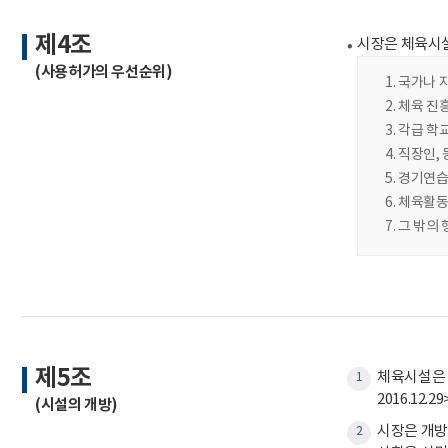
제4조
시장은 체육시설의 
(사용허가의 우선순위)
국가나 
체육 진
각급 학
직장인, 
경기연습
체육활동
그 밖의 
제5조
체육시설은 
1
2016.12.29
(시설의 개방)
시장은 개방
2