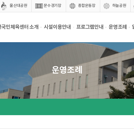
울산대공원
문수경기장
종합운동장
하늘공원
천국민체육센터 소개
시설이용안내
프로그램안내
운영조례
운영조례