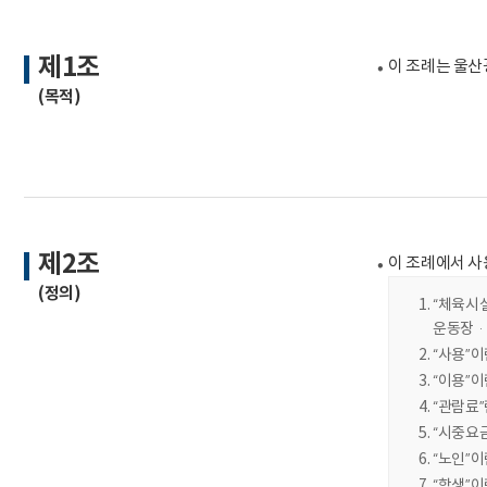
제1조
이 조례는 울산광
(목적)
제2조
이 조례에서 사용하는
(정의)
“체육시
운동장·
“사용”
“이용”
“관람료
“시중요
“노인”이
“학생”이