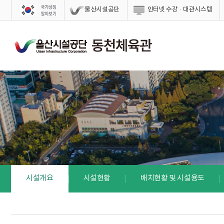
스킵네비게이션
울산시설공단
인터넷 수강·대관시스템
시설개요
시설현황
배치현황 및 시설용도