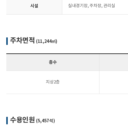
시설
실내경기장, 주차장, 관리실
주차면적
(11,244㎡)
층수
지상2층
수용인원
(5,457석)