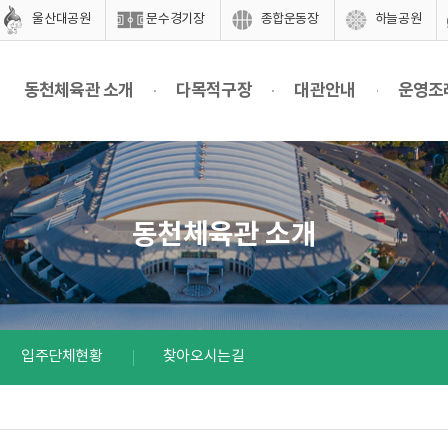
울산대공원
문수경기장
종합운동장
하늘공원
동천체육관 소개
다목적구장
대관안내
운영조
동천체육관 소개
입주단체현황
찾아오시는길