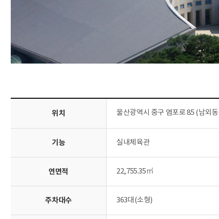
울산광역시 중구 염포로 85 (남외동
위치
기능
실내체육관
연면적
22,755.35㎡
주차대수
363대(소형)