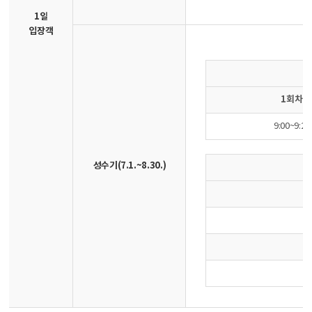
1일
입장객
1회차
9:00~9:20
성수기(7.1.~8.30.)