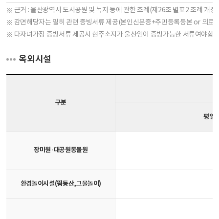
※ 근거 : 울산광역시 도시공원 및 녹지 등에 관한 조례(제26조 별표2 조례 개정 201
※ 감면해당자는 필히 관련 증빙서류 제공(본인신분증+주민등록등본 or 의료보
※ 다자녀가정 증빙서류 제공시 현주소지가 울산임이 증빙가능한 서류여야함
옥외시설
구분
평일
장미원·대공원동물원
환경놀이시설(뜀동산,그물놀이)