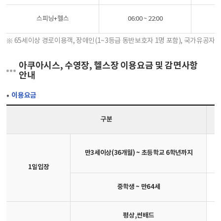
스피닝+헬스
06:00 ~ 22:00
※ 65세이상 경로이용객, 장애인(1~3등급 동반보호자 1명 포함), 국가유공자
아쿠아시스, 수영장, 헬스장 이용요금 및 감면사항
안내
이용요금
구분
만3세이상(36개월) ~ 초등학교 6학년까지
1일입장
중학생 ~ 만64세
평상,썬배드