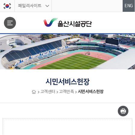
스킵네비게이션
패밀리사이트
ENG
문서위치
시민서비스헌장
시민서비스헌장
고객센터
고객만족
시민서비스헌장 시작