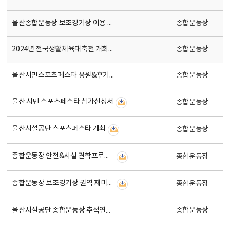
울산종합운동장 보조경기장 이용 안내
종합운동장
2024년 전국생활체육대축전 개회식 입장권 안내
종합운동장
울산시민스포츠페스타 응원&후기 댓글 이벤트
종합운동장
울산 시민 스포츠페스타 참가신청서
종합운동장
울산시설공단 스포츠페스타 개최
종합운동장
종합운동장 안전&시설 견학프로그램 시범운영 안내
종합운동장
종합운동장 보조경기장 권역 재미있는 공연․문화행사 지원 안내
종합운동장
울산시설공단 종합운동장 추석연휴 휴관 및 주차장 안내
종합운동장