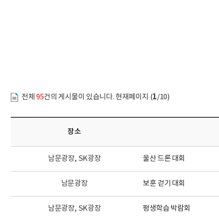
문서위치
주요행사 시작
1
전체
95
건의 게시물이 있습니다. 현재페이지 (
/10)
장소
남문광장, SK광장
울산 드론 대회
남문광장
보훈 걷기 대회
남문광장, SK광장
평생학습 박람회