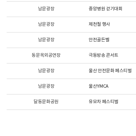
남문광장
중앙병원 걷기대회
남문광장
제천절 행사
남문광장
안전골든벨
동문옥외공연장
극동방송 콘서트
남문광장
울산 안전문화 페스티벌
남문광장
울산YMCA
달동문화공원
유모차 페스티벌