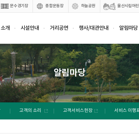
문수경기장
종합운동장
하늘공원
울산시립어린
 소개
시설안내
거리공연
행사/대관안내
알림마당
알림마당
상
고객의 소리
고객서비스헌장
서비스 이행