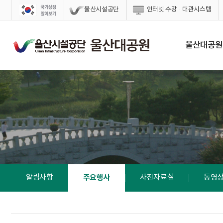
스킵네비게이션
울산시설공단
인터넷 수강·대관시스템
울산대공원
알림사항
주요행사
사진자료실
동영