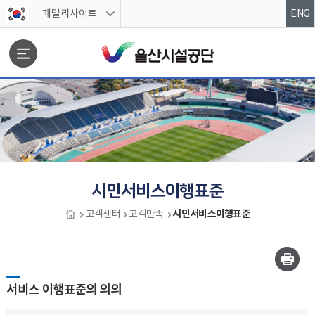
스킵네비게이션
패밀리사이트
ENG
문서위치
시민서비스이행표준
시민서비스이행표준
고객센터
고객만족
시민서비스이행표준 시작
서비스 이행표준의 의의