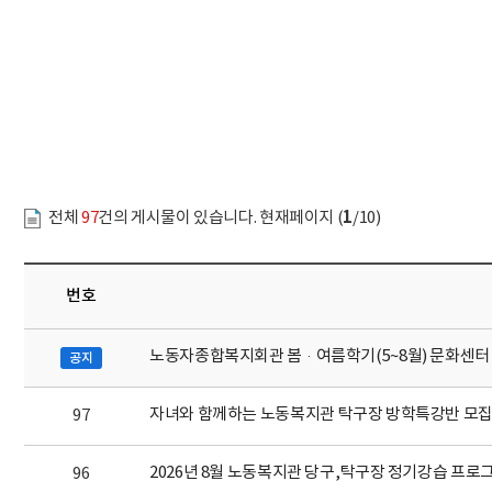
문서위치
회원모집 시작
1
전체
97
건의 게시물이 있습니다. 현재페이지 (
/10)
번호
노동자종합복지회관 봄·여름학기(5~8월) 문화센터 
공지
자녀와 함께하는 노동복지관 탁구장 방학특강반 모
97
2026년 8월 노동복지관 당구,탁구장 정기강습 프로
96