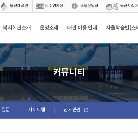
울산대공원
문수경기장
종합운동장
울산시립어
복지회관소개
운영조례
대관 이용 안내
자율학습반(스
커뮤니티
 질문
사이트맵
전자민원