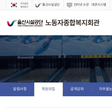
스킵네비게이션
울산시설공단
인터넷 수강·대관시스템
알림사항
회원모집
공개강좌
자주묻는