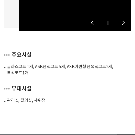
주요시설
글라스코트 1개, ASB단식코트 5개, ASB가변형 단복식코트2개,
복식코트1개
부대시설
관리실, 탈의실, 샤워장