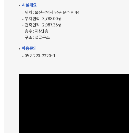
시설개요
위치 : 울산광역시 남구 문수로 44
부지면적 : 3,788.00㎡
건축면적 : 2,087.35㎡
층수 : 지상1층
구조 : 철골구조
이용문의
052-220-2220~1