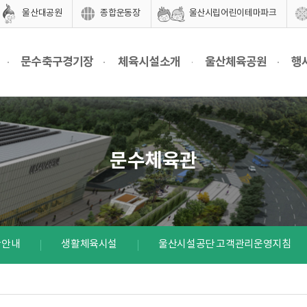
울산대공원
종합운동장
울산시립어린이테마파크
문수축구경기장
체육시설소개
울산체육공원
행
문수체육관
관안내
생활체육시설
울산시설공단 고객관리운영지침