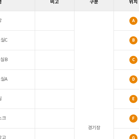
명
비고
구분
위치
장
A
실C
B
실B
C
실A
D
실
E
스크
F
경기장
창고
G