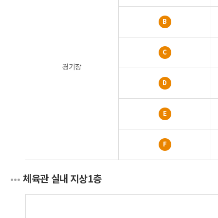
B
C
경기장
D
E
F
체육관 실내 지상1층