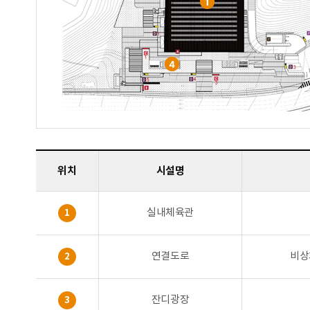
위치
시설명
실내체육관
1
연결도로
비상
2
잔디광장
3