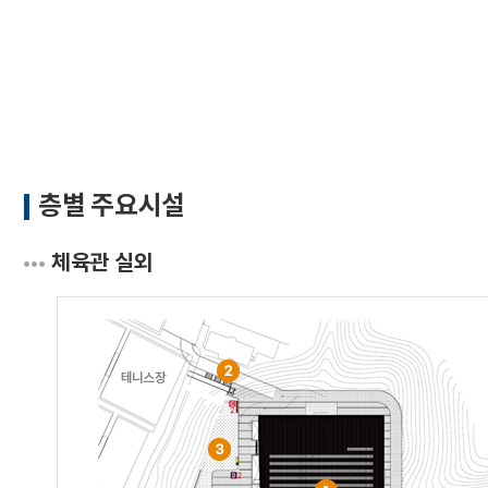
문서위치
주요시설 시작
층별 주요시설
체육관 실외