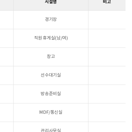
시설명
비고
경기장
직원 휴게실(남/여)
창고
선수대기실
방송준비실
MDF/통신실
관리사무실