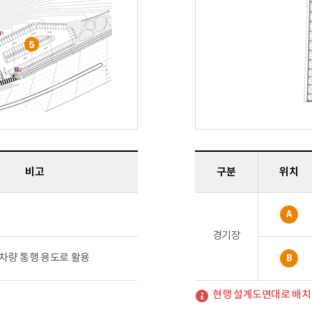
비고
구분
위치
A
경기장
차량 통행 용도로 활용
B
현행 설계도면대로 배