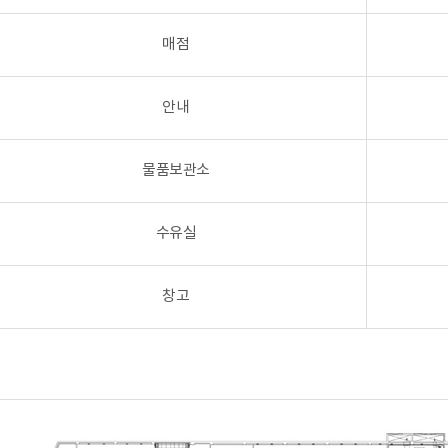
매점
안내
물품보관소
수유실
창고