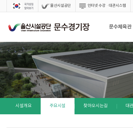
스킵네비게이션
울산시설공단
인터넷 수강·대관시스템
문수체육관
시설개요
주요시설
찾아오시는길
대