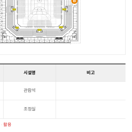
시설명
비고
관람석
조정실
치·활용