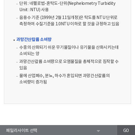
단위 : 네펠로법-혼탁도-단위(Nephelometry Turbidity
Unit : NTU) 사용
음용수 기준 (1999년 2월 11일개정)은 탁도를 NTU 단위로
측정하여 수질기준을 1.0NTU 이하로 할 것을 규정하고 있음
과망간산칼륨 소비량
수중의 산화되기 쉬운 무기물질이나 유기물을 산화시키는데
소비되는 양
과망간산칼륨 소비량으로 오염물질을 총체적으로 짐작할 수
있음
물에 산업폐수, 분뇨, 하수가 혼입되면 과망간산칼륨의
소비량이 증가됨