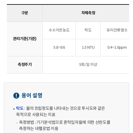
구분
자체측정
수소이온농도
탁도
유리잔류염소
관리기준(기준)
5.8~8.6
1.5 NTU
0.4~1.0ppm
측정주기
5회/일 이상
용어 설명
탁도
: 물의 흐림정도를 나타내는 것으로 투시도와 같은
목적으로 사용되는 지표
측정방법 : 기기분석법으로 혼탁입자들에 의한 산란도를
측정하는 네펠로법 이용