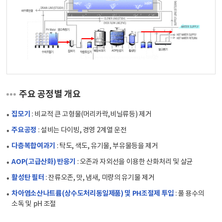
주요 공정별 개요
집모기
: 비교적 큰 고형물(머리카락,비닐류등) 제거
주요공정
: 설비는 다이빙, 경영 2계열 운전
다층복합여과기
: 탁도, 색도, 유기물, 부유물등을 제거
AOP(고급산화) 반응기
: 오존과 자외선을 이용한 산화처리 및 살균
활성탄 필터
: 잔류오존, 맛, 냄새, 미량의 유기물 제거
차아염소산나트륨(상수도처리동일제품) 및 PH조절제 투입
: 풀 용수의
소독 및 pH 조절