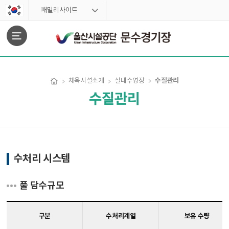
스킵네비게이션
패밀리사이트
문서위치
수질관리
체육시설소개
실내수영장
수질관리
수질관리 시작
수처리 시스템
풀 담수규모
구분
수처리계열
보유 수량