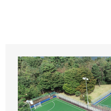
문서위치
풋살경기장 시작