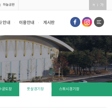
하늘공원
사 안내
이용안내
게시판
수궁도장
풋살경기장
스쿼시경기장