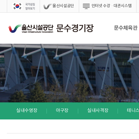
스킵네비게이션
울산시설공단
인터넷 수강·대관시스템
문수체육관
실내수영장
야구장
실내사격장
테니