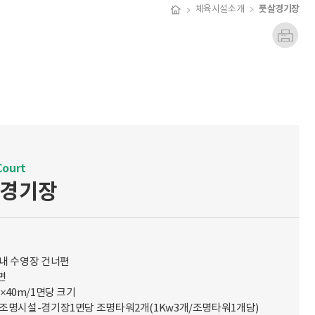
풋살경기장
체육시설소개
Court
경기장
원내 수영장 건너편
면
m×40m/1면당 크기
간조명시설-경기장1면당 조명타워2개(1Kw3개/조명타워1개당)