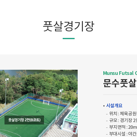
풋살경기장
Munsu Futsal 
문수풋살
시설개요
위치 : 체육공
규모 : 경기장 2
부지면적 : 20
부대시설 : 야