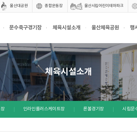
울산대공원
종합운동장
울산시립어린이테마파크
문수축구경기장
체육시설소개
울산체육공원
행
체육시설소개
스장
인라인롤러스케이트장
론볼경기장
시립문