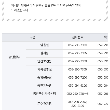
자세한 사항은 아래 전화번호로 연락주시면 신속히 알려
드리겠습니다.
구분
전화번호
팩스
임원실
052-290-7302
052-290-
감사팀
052-290-7385
052-290-
공단본부
안전보건팀
052-290-7393
052-290-
기획경영실
052-290-7305
052-290-
종합운동장
052-290-7200
052-290-
동천체육관
052-294-4120
052-294-
동천국민체육센터
052-290-7284~5
052-296-
052-220-2002,
문수경기장
052-220-
220-2100