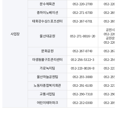
문수체육관
052-220-2700
052-220-
종하이노베이션
052-271-6700
052-269-
태화강수상스포츠센터
052-267-6701
052-269-
공원시설
사업장
052-226-
울산대공원
052-271-8816~20
공원운영
052-226-
문화공원
052-267-8743
052-267-
야생동물구조관리센터
052-256-5322~3
052-256-
가로녹지팀
052-223-8026~8
052-223-
울산하늘공원팀
052-255-3800
052-255-
노동자종합복지회관
052-291-6100
052-227-
교통사업팀
052-290-7318
052-290-
어린이테마파크
052-232-0300
052-209-