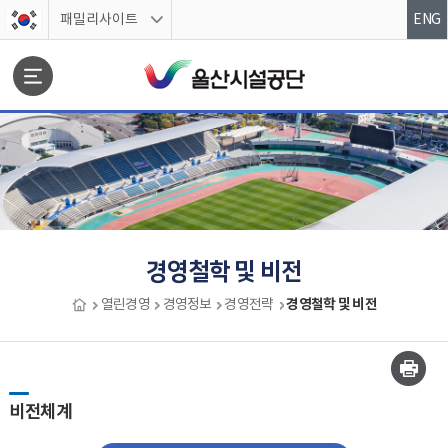
스킵네비게이션
패밀리사이트
ENG
문서위치
경영철학 및 비전
경영철학 및 비전
열린경영
경영정보
경영전략
경영철학 및 비전 시작
비전체계