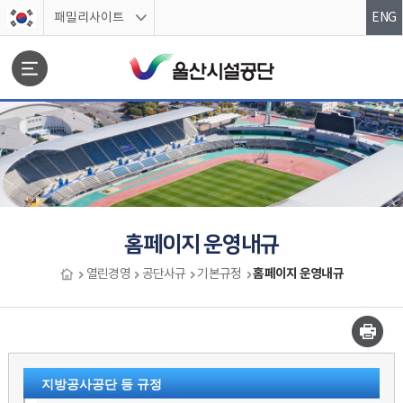
스킵네비게이션
패밀리사이트
ENG
문서위치
홈페이지 운영내규
홈페이지 운영내규
열린경영
공단사규
기본규정
홈페이지 운영내규 시작