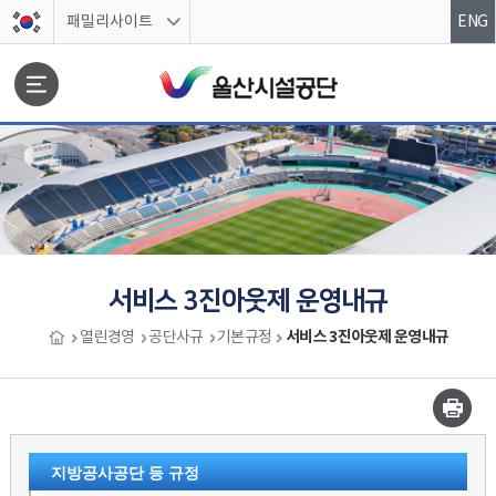
스킵네비게이션
패밀리사이트
ENG
문서위치
서비스 3진아웃제 운영내규
서비스 3진아웃제 운영내규
열린경영
공단사규
기본규정
서비스 3진아웃제 운영내규 시작