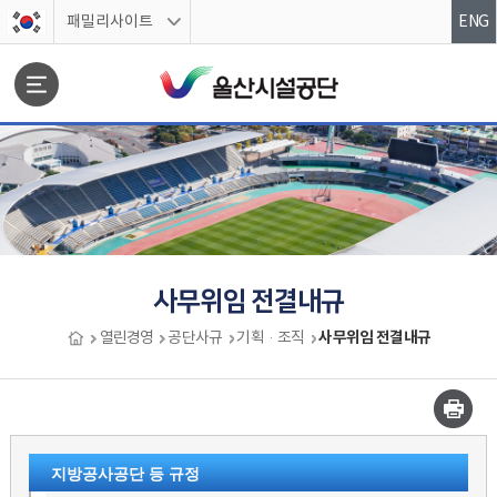
스킵네비게이션
패밀리사이트
ENG
문서위치
사무위임 전결내규
사무위임 전결내규
열린경영
공단사규
기획·조직
사무위임 전결내규 시작