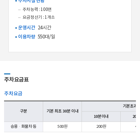
주차시설 현황
주차능력 : 100면
요금정산기 : 1개소
운영시간
24시간
이용차량
550대/일
주차요금표
주차요금
기본초과 
구분
기본 최초 30분 이내
10분이내
20
승용·화물차 등
500원
200원
40