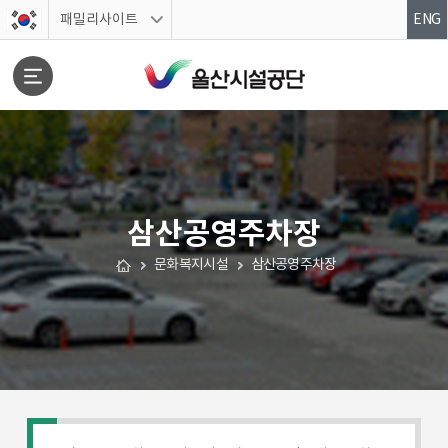
스킵네비게이션
패밀리사이트
ENG
삼산공영주차장
문서위치
문화복지시설
삼산공영주차장