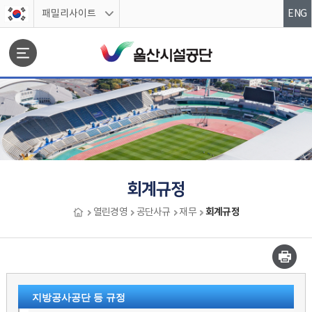
스킵네비게이션
패밀리사이트
ENG
문서위치
회계규정
회계규정
열린경영
공단사규
재무
회계규정 시작