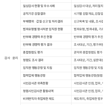
일상감사 현황 및 우수사례
일상감사 대상, 처리절차, 
공직기강 감찰결과
시기별 감찰개요, 감찰결과(
부패행위·갑질 신고 및 처리결과
신고목록 및 내용, 조사결과
범죄유형별 형사처분 임직원 현황
범죄유형, 범죄내용, 기소
반부패 경쟁력 추진 현황
반부패 경쟁력 평가 추진계
반부패 경쟁력 평가 결과
조사대상, 기간, 평가부문(
종합청렴도 평가
권익위 종합청렴도 평가
감사·윤리
청렴도 조사 결과
조사대상, 기간, 설문대상,
임직원 행동강령 및 지침
임직원 행동강령 및 지침 
협력업체 행동강령
협력업체 행동강령(청렴서약
시민감사관 위촉현황
시민감사관 인원, 업무, 
청렴시민감사관 활동내역
시민감사관 인원, 업무, 
비위면직자 취업제한 제도
제도취지, 취업제한 범위 