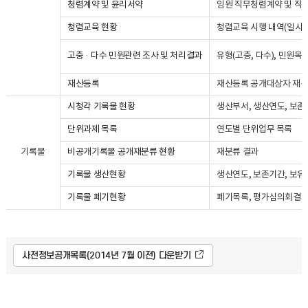
청렴계약 및 윤리서약
임원 직무청렴계약 및 직
청렴교육 현황
청렴교육 시행 내역(일시, 
고충·다수 민원관련 조사 및 처리결과
유형(고충, 다수), 민원목
재산등록
재산등록 공개대상자 재산내
시청각 기록물 현황
생산부서, 생산연도, 보존
단위과제 목록
연도별 단위업무 목록
기록물
비공개기록물 공개재분류 현황
재분류 결과
기록물 생산현황
생산연도, 보존기간, 보
기록물 폐기현황
폐기목록, 평가심의회결
사전정보공개목록(2014년 7월 이전) 다운받기