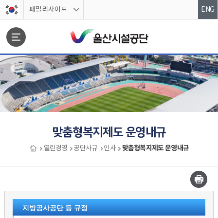
스킵네비게이션
패밀리사이트
ENG
문서위치
맞춤형복지제도 운영내규
맞춤형복지제도 운영내규
열린경영
공단사규
인사
맞춤형복지제도 운영내규 시작