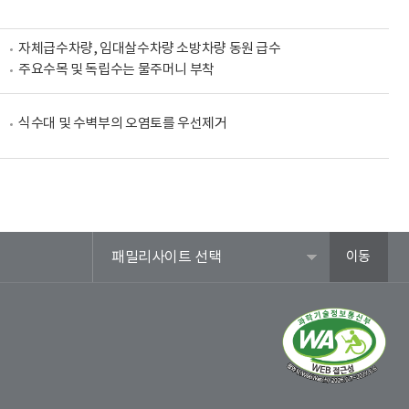
자체급수차량, 임대살수차량 소방차량 동원 급수
주요수목 및 독립수는 물주머니 부착
식수대 및 수벽부의 오염토를 우선제거
패밀리사이트