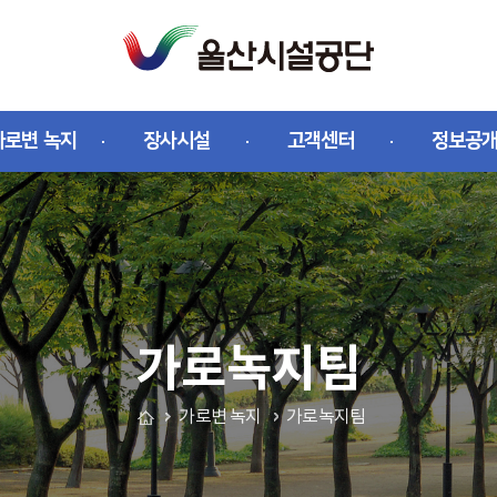
가로변 녹지
장사시설
고객센터
정보공
가로녹지팀
문서위치
가로변 녹지
가로녹지팀