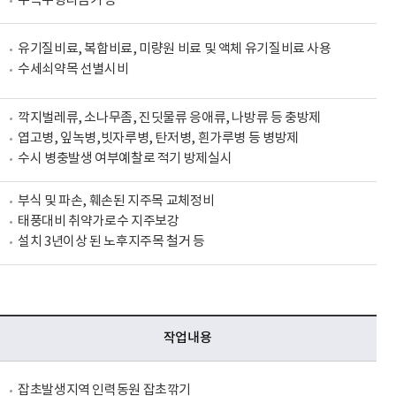
수목수형다듬기 등
유기질비료, 복합비료, 미량원 비료 및 액체 유기질비료 사용
수세쇠약목 선별시비
깍지벌레류, 소나무좀, 진딧물류 응애류, 나방류 등 충방제
엽고병, 잎녹병,빗자루병, 탄저병, 흰가루병 등 병방제
수시 병충발생 여부예찰로 적기 방제실시
부식 및 파손, 훼손된 지주목 교체정비
태풍대비 취약가로수 지주보강
설치 3년이상 된 노후지주목 철거 등
작업내용
잡초발생지역 인력동원 잡초깎기