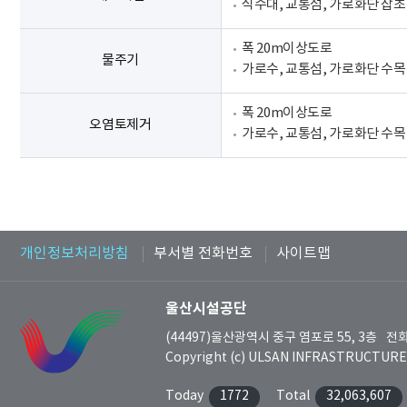
식수대, 교통섬, 가로화단 잡초
폭 20m이상도로
물주기
가로수, 교통섬, 가로화단 수목
폭 20m이상도로
오염토제거
가로수, 교통섬, 가로화단 수목
개인정보처리방침
부서별 전화번호
사이트맵
울산시설공단
(44497)울산광역시 중구 염포로 55, 3층
전화
Copyright (c) ULSAN INFRASTRUCTURE C
Today
1772
Total
32,063,607