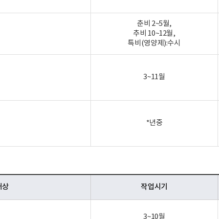
춘비 2~5월,
추비 10~12월,
특비(영양제):수시
3~11월
*년중
대상
작업시기
3~10월