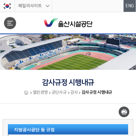
스킵네비게이션
패밀리사이트
ENG
문서위치
감사규정 시행내규
감사규정 시행내규
열린경영
공단사규
감사
감사규정 시행내규 시작